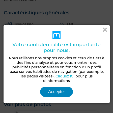
Caractéristiques générales
Type de bien
Etat
Maison
Bon état / habitable
Années
Orientation
1-5 ans
Nord
Votre confidentialité est importante
pour nous.
Type du sol
Nombre d'étages
Nous utilisons nos propres cookies et ceux de tiers à
Parquet
1
des fins d'analyse et pour vous montrer des
publicités personnalisées en fonction d'un profil
Terrasse
Meublé
Entre-seul
basé sur vos habitudes de navigation (par exemple,
Antenne parabolique
Chauffage central
les pages visitées).
Cliquez ICI
pour plus
d'informations
Double vitrage
Porte blindée
Cuisine équipée
Accepter
Réfrigérateur
Four
TV
Internet
Voir plus de photos