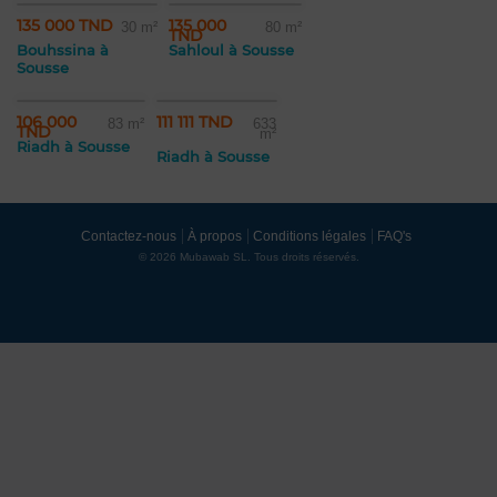
135 000 TND
135 000
30 m²
80 m²
TND
Bouhssina à
Sahloul à Sousse
Sousse
106 000
111 111 TND
83 m²
633
TND
m²
Riadh à Sousse
Riadh à Sousse
Contactez-nous
À propos
Conditions légales
FAQ's
© 2026 Mubawab SL. Tous droits réservés.