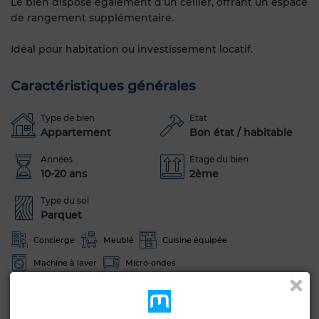
Le bien dispose également d’un cellier, offrant un espace
de rangement supplémentaire.
Idéal pour habitation ou investissement locatif.
Caractéristiques générales
Type de bien
Etat
Appartement
Bon état / habitable
Années
Étage du bien
10-20 ans
2ème
Type du sol
Parquet
Concierge
Meublé
Cuisine équipée
Machine à laver
Micro-ondes
Voir plus de photos