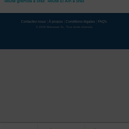
Route gremda à Sfax
Route El Ain à Sfax
Contactez-nous
À propos
Conditions légales
FAQ's
© 2026 Mubawab SL. Tous droits réservés.