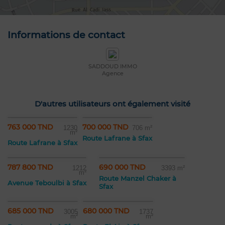
Informations de contact
SADDOUD IMMO
Agence
D'autres utilisateurs ont également visité
763 000 TND
700 000 TND
1230
706 m²
m²
Route Lafrane à Sfax
Route Lafrane à Sfax
787 800 TND
690 000 TND
1212
3393 m²
m²
Route Manzel Chaker à
Avenue Teboulbi à Sfax
Sfax
685 000 TND
680 000 TND
3005
1737
m²
m²