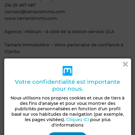
216 29 467 487
contact@tamarisimmo.com
www.tamarisimmo.com
Agence : Midoun – à côté de la station-service OLA
Tamaris Immobilière – Votre partenaire de confiance à
Djerba
#Djerba #HoumtSouk #VillaDePrestige
#ImmobilierDjerba #TamarisImmobiliere
Votre confidentialité est importante
Obtenir un financement
pour nous.
Nous utilisons nos propres cookies et ceux de tiers à
Caractéristiques générales
des fins d'analyse et pour vous montrer des
publicités personnalisées en fonction d'un profil
basé sur vos habitudes de navigation (par exemple,
Type de bien
Surface de la parcelle
les pages visitées).
Cliquez ICI
pour plus
Villa
472 m²
d'informations
Etat