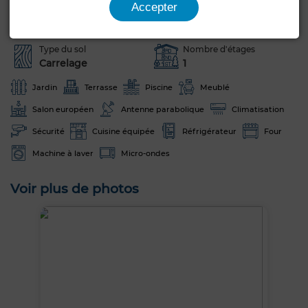
Années
Accepter
Jamais habité /
1-5 ans
rénové
Type du sol
Nombre d'étages
Carrelage
1
Jardin
Terrasse
Piscine
Meublé
Salon européen
Antenne parabolique
Climatisation
Sécurité
Cuisine équipée
Réfrigérateur
Four
Machine à laver
Micro-ondes
Voir plus de photos