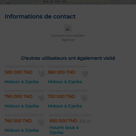
Informations de contact
tamaris immobilier
Agence
D'autres utilisateurs ont également visité
580 000 TND
580 000 TND
142
148
m²
m²
Midoun à Djerba
Midoun à Djerba
790 000 TND
730 000 TND
142
212
m²
m²
Midoun à Djerba
Midoun à Djerba
745 000 TND
650 000 TND
212
155 m²
m²
Houmt Souk à
Midoun à Djerba
Djerba