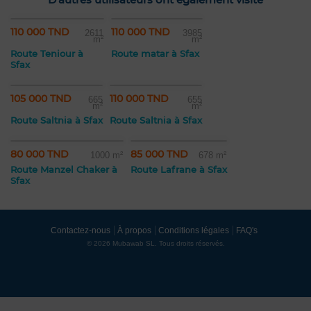
110 000 TND
110 000 TND
2611
3985
m²
m²
Route Teniour à
Route matar à Sfax
Sfax
105 000 TND
110 000 TND
665
655
m²
m²
Route Saltnia à Sfax
Route Saltnia à Sfax
80 000 TND
85 000 TND
1000 m²
678 m²
Route Manzel Chaker à
Route Lafrane à Sfax
Sfax
Contactez-nous
À propos
Conditions légales
FAQ's
© 2026 Mubawab SL. Tous droits réservés.