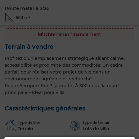
Route matar à Sfax
603 m²
Obtenir un financement
Terrain à vendre
Profitez d’un emplacement stratégique alliant calme,
accessibilité et proximité des commodités. Un cadre
parfait pour réaliser votre projet de vie dans un
environnement agréable et recherché.
Route Aéroport Km 7 (à droite) À 300 m de la route
principale – Idéal pour villa
Caractéristiques générales
Type de bien
Type de terrain
Terrain
Lots de villa