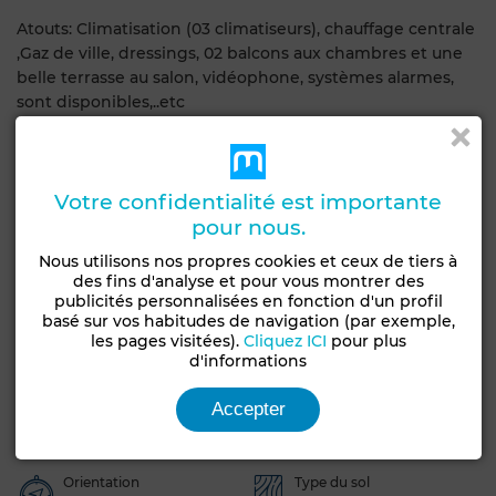
Atouts: Climatisation (03 climatiseurs), chauffage centrale
,Gaz de ville, dressings, 02 balcons aux chambres et une
belle terrasse au salon, vidéophone, systèmes alarmes,
sont disponibles,..etc
Pour plus de détails ou visite, Veuillez nous appeler sur les
numéros suivants:
(00216) 20 400 399 / (00216) 98 400 399
Votre confidentialité est importante
(Mobile et WhatsApp)
pour nous.
Nous utilisons nos propres cookies et ceux de tiers à
Caractéristiques générales
des fins d'analyse et pour vous montrer des
publicités personnalisées en fonction d'un profil
basé sur vos habitudes de navigation (par exemple,
Etat
les pages visitées).
Cliquez ICI
pour plus
Type de bien
Jamais habité /
d'informations
Appartement
rénové
Accepter
Années
Étage du bien
5-10 ans
2ème
Orientation
Type du sol