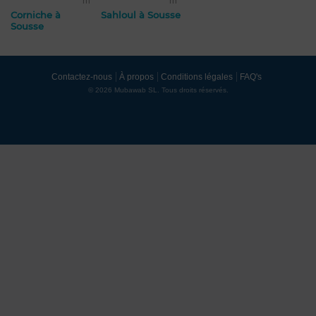
m²
m²
Corniche à
Sahloul à Sousse
Sousse
Contactez-nous
À propos
Conditions légales
FAQ's
© 2026 Mubawab SL. Tous droits réservés.