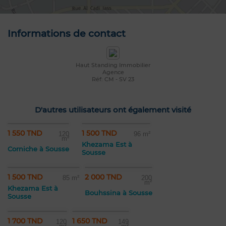
Informations de contact
Haut Standing Immobilier
Agence
Réf: CM - SV 23
D'autres utilisateurs ont également visité
1 550 TND
1 500 TND
120
96 m²
m²
Khezama Est à
Corniche à Sousse
Sousse
1 500 TND
2 000 TND
85 m²
200
m²
Khezama Est à
Bouhssina à Sousse
Sousse
1 700 TND
1 650 TND
120
149