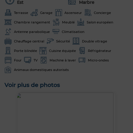
Est
Marbre
Terrasse
Garage
Ascenseur
Concierge
Chambre rangement
Meublé
Salon européen
Antenne parabolique
Climatisation
Chauffage central
Sécurité
Double vitrage
Porte blindée
Cuisine équipée
Réfrigérateur
Four
TV
Machine à laver
Micro-ondes
Animaux domestiques autorisés
Voir plus de photos