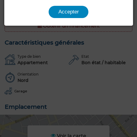
Type : Appartement
Accepter
Usage : Habitation
Obtenir un financement
Caractéristiques générales
Type de bien
Etat
Appartement
Bon état / habitable
Orientation
Nord
Garage
Emplacement
Voir la carte