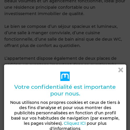
beaux volumes et un agencement fonctionnel, idéal pour
une résidence principale confortable ou un
investissement immobilier de qualité.
Le bien se compose d’un séjour spacieux et lumineux,
d’une salle à manger conviviale, d’une cuisine
fonctionnelle, d’une salle de bain ainsi que de deux WC,
offrant plus de confort au quotidien.
L’appartement dispose également de deux places de
parking, un avantage important dans ce quartier très
demandé.
Grâce à son emplacement stratégique à Cité Ennasr 1,
Votre confidentialité est importante
son standing élevé et sa livraison immédiate, ce bien
pour nous.
représente une excellente opportunité pour les
Nous utilisons nos propres cookies et ceux de tiers à
acquéreurs à la recherche d’un appartement spacieux et
des fins d'analyse et pour vous montrer des
bien situé à Ariana.
publicités personnalisées en fonction d'un profil
basé sur vos habitudes de navigation (par exemple,
Prix : 420 000 TND
les pages visitées).
Cliquez ICI
pour plus
Référence : Ref60a
d'informations