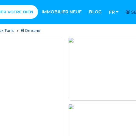
IMMOBILIER NEUF
BLOG
MER VOTRE BIEN
FR
SE
ux Tunis
El Omrane