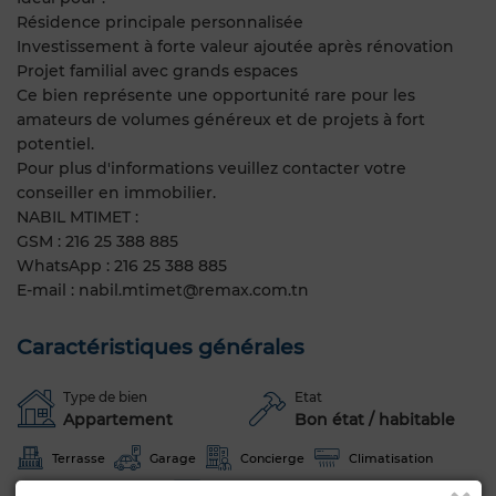
Résidence principale personnalisée
Investissement à forte valeur ajoutée après rénovation
Projet familial avec grands espaces
Ce bien représente une opportunité rare pour les
amateurs de volumes généreux et de projets à fort
potentiel.
Pour plus d'informations veuillez contacter votre
conseiller en immobilier.
NABIL MTIMET :
GSM : 216 25 388 885
WhatsApp : 216 25 388 885
E-mail : nabil.mtimet@remax.com.tn
Caractéristiques générales
Type de bien
Etat
Appartement
Bon état / habitable
Terrasse
Garage
Concierge
Climatisation
Chauffage central
Cuisine équipée