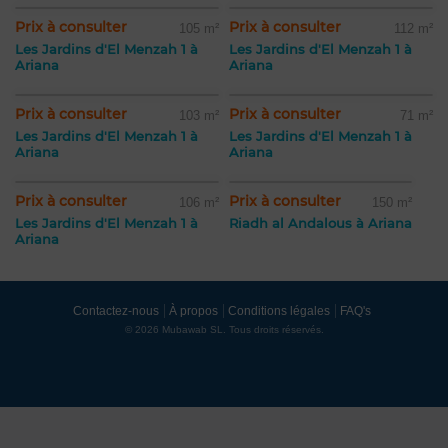
Prix à consulter
Prix à consulter
105 m²
112 m²
Les Jardins d'El Menzah 1 à
Les Jardins d'El Menzah 1 à
Ariana
Ariana
Prix à consulter
Prix à consulter
103 m²
71 m²
Les Jardins d'El Menzah 1 à
Les Jardins d'El Menzah 1 à
Ariana
Ariana
Prix à consulter
Prix à consulter
106 m²
150 m²
Les Jardins d'El Menzah 1 à
Riadh al Andalous à Ariana
Ariana
Contactez-nous
À propos
Conditions légales
FAQ's
© 2026 Mubawab SL. Tous droits réservés.