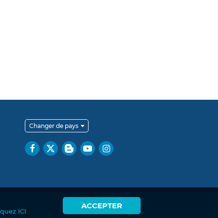
Changer de pays
ACCEPTER
iquez ICI