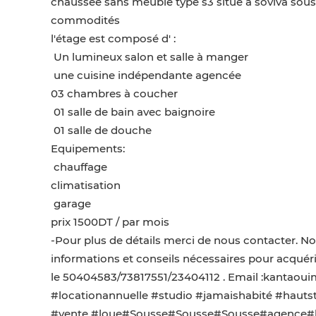
chaussée sans meuble type s3 situé à soviva sous
commodités
l'étage est composé d' :
️ Un lumineux salon et salle à manger
️ une cuisine indépendante agencée
️03 chambres à coucher
️ 01 salle de bain avec baignoire
️ 01 salle de douche
Equipements:
️ chauffage
️climatisation
️ garage
️prix 1500DT / par mois
-Pour plus de détails merci de nous contacter. No
informations et conseils nécessaires pour acquéri
le 50404583/73817551/23404112 . Email :kanta
#locationannuelle #studio #jamaishabité #hau
#vente #loue#Sousse#Sousse#Sousse#agence#