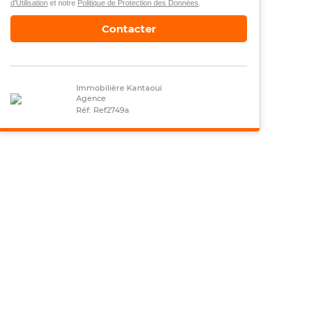
d’Utilisation
et notre
Politique de Protection des Données
.
Contacter
Immobilière Kantaoui
Agence
Réf: Ref2749a