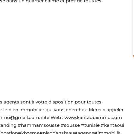
se dans un quartier calme et prés de tous les
s agents sont à votre disposition pour toutes
r le bien immobilier qui vous cherchez. Merci d'appeler
ouimmo@gmail.com. site Web : www.kantaouiimmo.com
tstanding #hammamsousse #sousse #tunisie #kantaoui
location#khzema#pieddansl'eau#agence#immobiliè