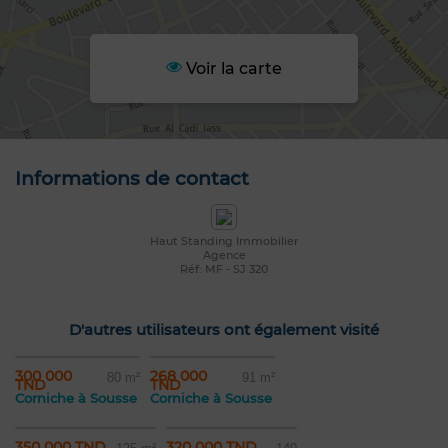
Voir la carte
Informations de contact
Haut Standing Immobilier
Agence
Réf: MF - SJ 320
D'autres utilisateurs ont également visité
300 000
268 000
80 m²
91 m²
TND
TND
Corniche à Sousse
Corniche à Sousse
350 000 TND
320 000 TND