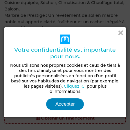
Cuisine équipée, Séchoir, Climatisation & Chauffage total,
Balcon.
Marbre de Prestige : Un revêtement de sol en marbre
noble qui apporte clarté, fraîcheur et un cachet inégalé à
l'ensemble des pièces.
Isolation Premium : Menuiserie en Aluminium de haut de
gamme couplée à du PVC Double Vitrage, garantissant
une isolation thermique et acoustique parfaite.
Votre confidentialité est importante
État : Très moderne.
pour nous.
Nous utilisons nos propres cookies et ceux de tiers à
Ne faites aucun compromis sur votre confort. Ce bien
des fins d'analyse et pour vous montrer des
rare combine espace, modernité et équipements de
publicités personnalisées en fonction d'un profil
pointe.
basé sur vos habitudes de navigation (par exemple,
les pages visitées).
Cliquez ICI
pour plus
d'informations
Contact : (00216) 20 400 399 - (00216) 98 400 399
Accepter
Visites sur rendez-vous.
Obtenir un financement