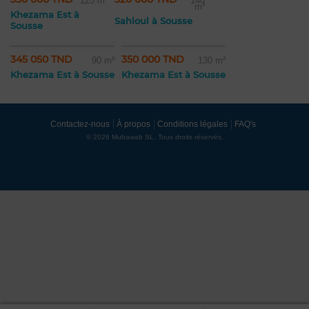
125 m²
140
m²
Khezama Est à
Sahloul à Sousse
Sousse
345 050 TND
350 000 TND
90 m²
130 m²
Khezama Est à Sousse
Khezama Est à Sousse
Contactez-nous
À propos
Conditions légales
FAQ's
© 2026 Mubawab SL. Tous droits réservés.