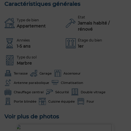
Caractéristiques générales
Etat
Type de bien
Jamais habité /
Appartement
rénové
Années
Étage du bien
1-5 ans
1er
Type du sol
Marbre
Terrasse
Garage
Ascenseur
Antenne parabolique
Climatisation
Chauffage central
Sécurité
Double vitrage
Porte blindée
Cuisine équipée
Four
Voir plus de photos