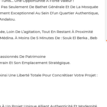
unis… Une Opportunité À Forte Valeur !
s Pas Seulement De Bathet Générale Et De La Mosquée
nement Exceptionnel Au Sein D’un Quartier Authentique,
Andalou.
e, Loin De L’agitation, Tout En Restant À Proximité
dina. À Moins De 5 Minutes De : Souk El Berka , Beb
 Passionnés De Patrimoine
errain Et Son Emplacement Stratégique.
insi Une Liberté Totale Pour Concrétiser Votre Projet :
 À Un Projet Unique Alliant Authenticité Et Modernité.