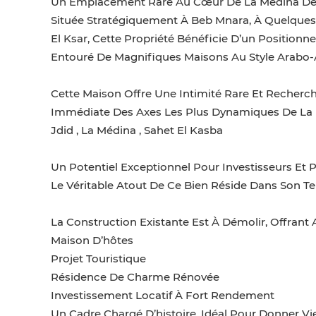
Un Emplacement Rare Au Cœur De La Médina De T
Située Stratégiquement À Beb Mnara, À Quelque
El Ksar, Cette Propriété Bénéficie D’un Position
Entouré De Magnifiques Maisons Au Style Arabo-
Cette Maison Offre Une Intimité Rare Et Recherché
Immédiate Des Axes Les Plus Dynamiques De La Mé
Jdid , La Médina , Sahet El Kasba
Un Potentiel Exceptionnel Pour Investisseurs Et
Le Véritable Atout De Ce Bien Réside Dans Son T
La Construction Existante Est À Démolir, Offrant A
Maison D’hôtes
Projet Touristique
Résidence De Charme Rénovée
Investissement Locatif À Fort Rendement
Un Cadre Chargé D’histoire, Idéal Pour Donner Vie