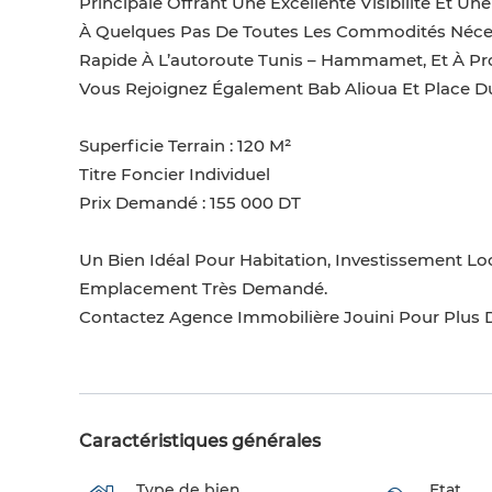
Principale Offrant Une Excellente Visibilité Et Un
À Quelques Pas De Toutes Les Commodités Nécess
Rapide À L’autoroute Tunis – Hammamet, Et À Prox
Vous Rejoignez Également Bab Alioua Et Place D
Superficie Terrain : 120 M²
Titre Foncier Individuel
Prix Demandé : 155 000 DT
Un Bien Idéal Pour Habitation, Investissement Loc
Emplacement Très Demandé.
Contactez Agence Immobilière Jouini Pour Plus D
Caractéristiques générales
Type de bien
Etat