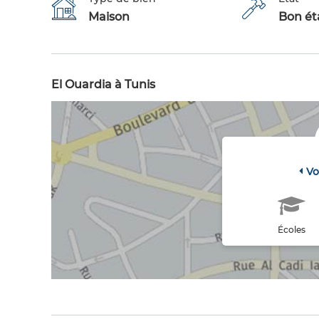
Maison
Bon éta
El Ouardia à Tunis
Vo
Écoles