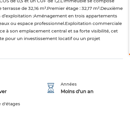
 COS de 0,5 et un CUF de 1,2.L’immeuble se compose
terrasse de 32,16 m².Premier étage : 32,17 m².Deuxième
ités d’exploitation :Aménagement en trois appartements
bureaux ou espace professionnel.Exploitation commerciale
à son emplacement central et sa forte visibilité, cet
e pour un investissement locatif ou un projet
Années
ver
Moins d'un an
 d'étages