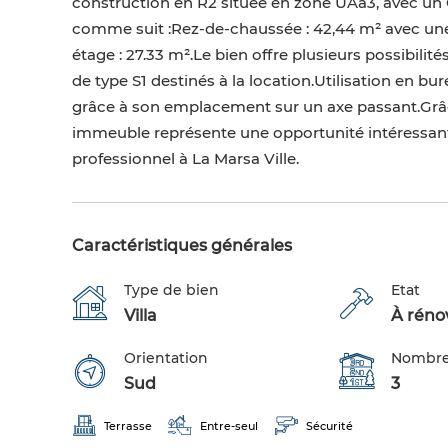
construction en R2 située en zone UAa3, avec un
comme suit :Rez-de-chaussée : 42,44 m² avec une 
étage : 27.33 m².Le bien offre plusieurs possibil
de type S1 destinés à la location.Utilisation en 
grâce à son emplacement sur un axe passant.Grâce 
immeuble représente une opportunité intéressant
professionnel à La Marsa Ville.
Caractéristiques générales
Type de bien
Etat
Villa
À réno
Orientation
Nombre
Sud
3
Terrasse
Entre-seul
Sécurité