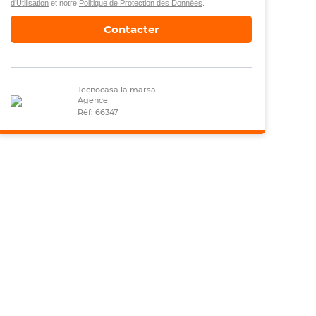
d’Utilisation
et notre
Politique de Protection des Données
.
Contacter
Tecnocasa la marsa
Agence
Réf: 66347