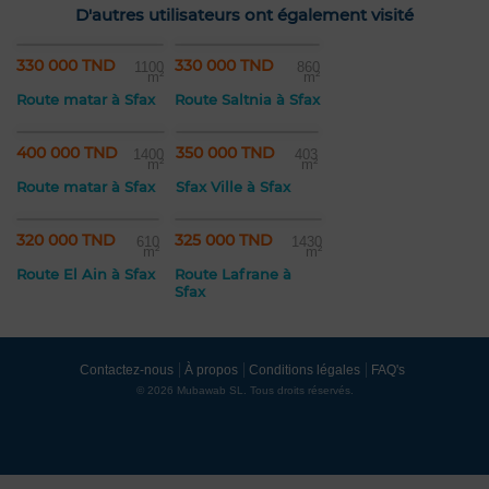
D'autres utilisateurs ont également visité
330 000 TND
330 000 TND
1100
860
m²
m²
Route matar à Sfax
Route Saltnia à Sfax
400 000 TND
350 000 TND
1400
403
m²
m²
Route matar à Sfax
Sfax Ville à Sfax
320 000 TND
325 000 TND
610
1430
m²
m²
Route El Ain à Sfax
Route Lafrane à
Sfax
Contactez-nous
À propos
Conditions légales
FAQ's
© 2026 Mubawab SL. Tous droits réservés.