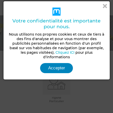
Emplacement
Votre confidentialité est importante
pour nous.
Voir la carte
Nous utilisons nos propres cookies et ceux de tiers à
des fins d'analyse et pour vous montrer des
publicités personnalisées en fonction d'un profil
basé sur vos habitudes de navigation (par exemple,
les pages visitées).
Cliquez ICI
pour plus
d'informations
Informations de contact
Accepter
rigane
Particulier