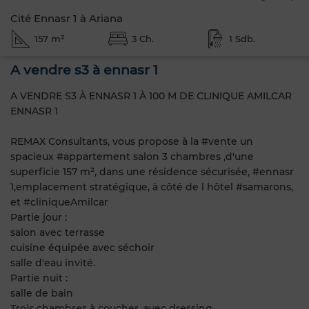
Cité Ennasr 1 à Ariana
157 m²
3 Ch.
1 Sdb.
A vendre s3 à ennasr 1
A VENDRE S3 À ENNASR 1 À 100 M DE CLINIQUE AMILCAR
ENNASR 1
REMAX Consultants, vous propose à la #vente un
spacieux #appartement salon 3 chambres ,d'une
superficie 157 m², dans une résidence sécurisée, #ennasr
1,emplacement stratégique, à côté de l hôtel #samarons,
et #cliniqueAmilcar
Partie jour :
salon avec terrasse
cuisine équipée avec séchoir
salle d'eau invité.
Partie nuit :
salle de bain
Trois chambres à coucher, avec dressing.