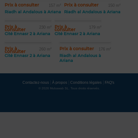
Prix à consulter
Prix à consulter
157 m²
150 m²
Riadh al Andalous à Ariana
Riadh al Andalous à Ariana
Prix à
Prix à
230 m²
179 m²
consulter
consulter
Cité Ennasr 2 à Ariana
Cité Ennasr 2 à Ariana
Prix à
Prix à consulter
260 m²
176 m²
consulter
Cité Ennasr 2 à Ariana
Riadh al Andalous à
Ariana
Contactez-nous
À propos
Conditions légales
FAQ's
© 2026 Mubawab SL. Tous droits réservés.