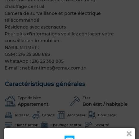
chauffage central
Camera de surveillance et porte électrique
télécommandé
Résidence avec ascenseurs
Pour plus d'informations veuillez contacter votre
conseiller en immobilier.
NABIL MTIMET :
GSM : 216 25 388 885
WhatsApp : 216 25 388 885
E-mail : nabil.mtimet@remax.com.tn
Caractéristiques générales
Type de bien
Etat
Appartement
Bon état / habitable
Terrasse
Garage
Ascenseur
Concierge
Climatisation
Chauffage central
Sécurité
Cuisine équipée