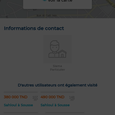
Voir la carte
Informations de contact
Slama
Particulier
D'autres utilisateurs ont également visité
380 000 TND
490 000 TND
107
148
m²
m²
Sahloul à Sousse
Sahloul à Sousse