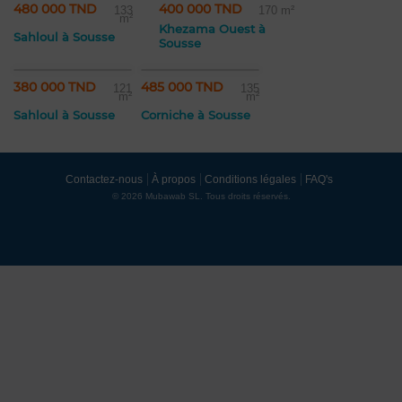
480 000 TND
400 000 TND
133
170 m²
m²
Khezama Ouest à
Sahloul à Sousse
Sousse
380 000 TND
485 000 TND
121
135
m²
m²
Sahloul à Sousse
Corniche à Sousse
Contactez-nous
À propos
Conditions légales
FAQ's
© 2026 Mubawab SL. Tous droits réservés.