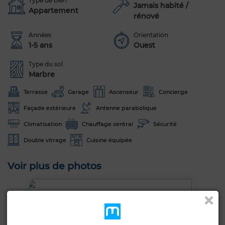
Type de bien
Jamais habité /
Appartement
rénové
Années
Orientation
1-5 ans
Ouest
Type du sol
Marbre
Terrasse
Garage
Ascenseur
Concierge
Façade extérieure
Antenne parabolique
Climatisation
Chauffage central
Sécurité
Double vitrage
Cuisine équipée
Voir plus de photos