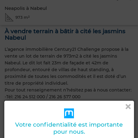
Neapolis à Nabeul
973 m²
À vendre terrain à bâtir à cité les jasmins
Nabeul
L’agence immobilière Century21 Challenge propose à la
vente un lot de terrain de 973m2 à cité les jasmins
Nabeul. Le dit lot fait 23m de façade et 42m de
profondeur, entouré de villas de haut standing, à
proximité de toutes les commodités et il est doté d’un
titre de propriété individuel.
Pour tout renseignement n’hésitez pas à nous contacter:
-Tél: 216 24 512 000 / 216 26 577 000
-E-mail: challenge@century21.tn
Caractéristiques générales
Votre confidentialité est importante
pour nous.
Type de terrain
Type de bien