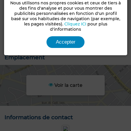
Groupement
Nous utilisons nos propres cookies et ceux de tiers à
Terrain
d'habitation
des fins d'analyse et pour vous montrer des
publicités personnalisées en fonction d'un profil
basé sur vos habitudes de navigation (par exemple,
Constructibilité
Livraison
les pages visitées).
Cliquez ICI
pour plus
R+2
Titré
d'informations
Statut du terrain
Loti
Accepter
Emplacement
Voir la carte
Informations de contact