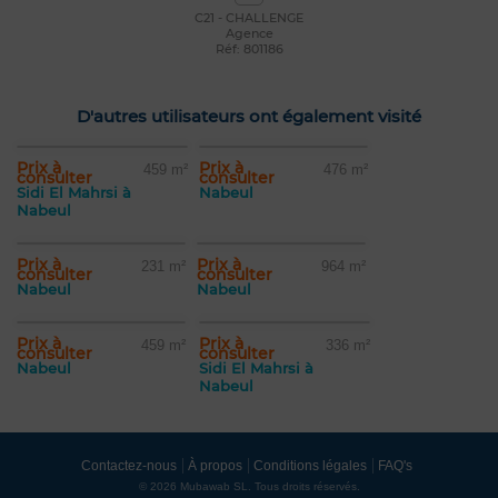
C21 - CHALLENGE
Agence
Réf: 801186
D'autres utilisateurs ont également visité
Prix à
Prix à
459 m²
476 m²
consulter
consulter
Sidi El Mahrsi à
Nabeul
Nabeul
Prix à
Prix à
231 m²
964 m²
consulter
consulter
Nabeul
Nabeul
Prix à
Prix à
459 m²
336 m²
consulter
consulter
Nabeul
Sidi El Mahrsi à
Nabeul
Contactez-nous
À propos
Conditions légales
FAQ's
© 2026 Mubawab SL. Tous droits réservés.