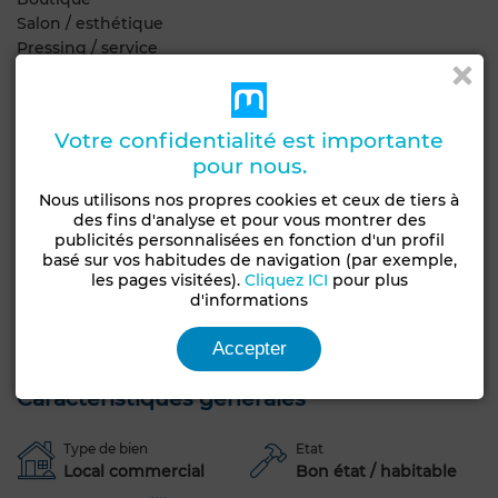
Salon / esthétique
Pressing / service
Investissement locatif
Points forts :
Votre confidentialité est importante
pour nous.
Emplacement stratégique
Forte visibilité sur route principale
Nous utilisons nos propres cookies et ceux de tiers à
Possibilité de garder l’activité actuelle ou changer
des fins d'analyse et pour vous montrer des
publicités personnalisées en fonction d'un profil
totalement le commerce
basé sur vos habitudes de navigation (par exemple,
Façade moderne vitrée
les pages visitées).
Cliquez ICI
pour plus
Accès facile
d'informations
Quartier commercial en développement
Opportunité d’investissement à fort potentiel
Accepter
Caractéristiques générales
Type de bien
Etat
Local commercial
Bon état / habitable