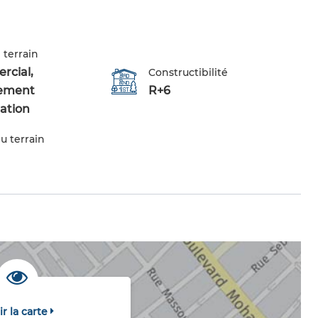
 terrain
cial,
Constructibilité
ement
R+6
tation
u terrain
ir la carte