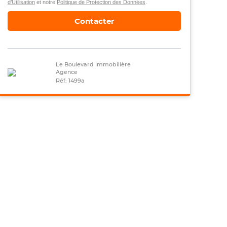
d’Utilisation
et notre
Politique de Protection des Données
.
Contacter
Le Boulevard immobilière
Agence
Réf: 1499a