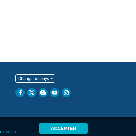
Changer de pays
ACCEPTER
iquez ICI