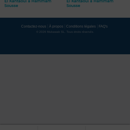
El Kantaoui à Hammam
El Kantaoui à Hammam
Sousse
Sousse
Contactez-nous
À propos
Conditions légales
FAQ's
© 2026 Mubawab SL. Tous droits réservés.