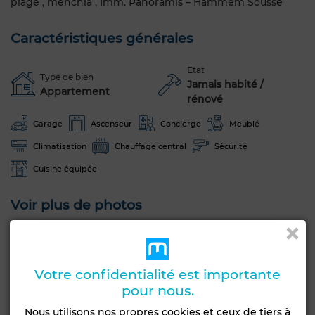
plage , menchia , Imm. Panoramis – Hammem Sousse
Caractéristiques générales
Etat
Type de bien
Jamais habité /
Appartement
rénové
Garage
Ascenseur
Concierge
Meublé
Climatisation
Chauffage central
Sécurité
Cuisine équipée
Voir plus de photos
Votre confidentialité est importante
pour nous.
Nous utilisons nos propres cookies et ceux de tiers à