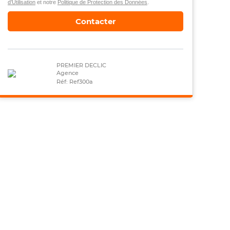
d’Utilisation
et notre
Politique de Protection des Données
.
Contacter
PREMIER DECLIC
Agence
Réf: Ref300a