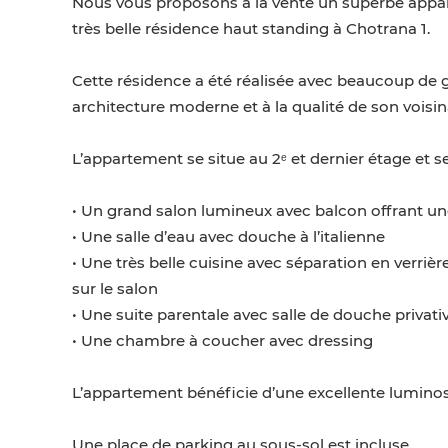
Nous vous proposons à la vente un superbe appar
très belle résidence haut standing à Chotrana 1.
Cette résidence a été réalisée avec beaucoup de g
architecture moderne et à la qualité de son voisin
L’appartement se situe au 2ᵉ et dernier étage et 
• Un grand salon lumineux avec balcon offrant u
• Une salle d’eau avec douche à l’italienne
• Une très belle cuisine avec séparation en verriè
sur le salon
• Une suite parentale avec salle de douche privati
• Une chambre à coucher avec dressing
L’appartement bénéficie d’une excellente luminosi
Une place de parking au sous-sol est incluse.