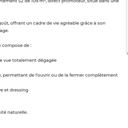
tement S2 de 109 m², direct promoteur, situé dans une
oût, offrant un cadre de vie agréable grâce à son
age.
se compose de :
ne vue totalement dégagée
re, permettant de l’ouvrir ou de la fermer complètement
ve et dressing
té naturelle.