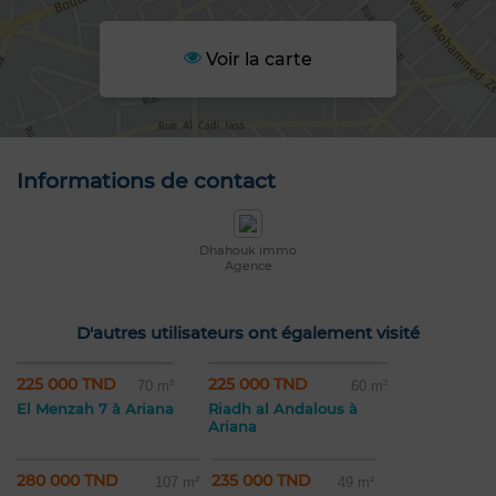
Voir la carte
Informations de contact
Dhahouk immo
Agence
D'autres utilisateurs ont également visité
225 000 TND
225 000 TND
70 m²
60 m²
El Menzah 7 à Ariana
Riadh al Andalous à
Ariana
280 000 TND
235 000 TND
107 m²
49 m²