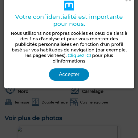
Obtenir un financement
Votre confidentialité est importante
pour nous.
Caractéristiques générales
Nous utilisons nos propres cookies et ceux de tiers à
des fins d'analyse et pour vous montrer des
Etat
publicités personnalisées en fonction d'un profil
Type de bien
Jamais habité /
basé sur vos habitudes de navigation (par exemple,
Appartement
les pages visitées).
Cliquez ICI
pour plus
rénové
d'informations
Années
Étage du bien
20-30 ans
1er
Accepter
Orientation
Type du sol
Nord
Carrelage
Terrasse
Double vitrage
Cuisine équipée
Voir plus de photos