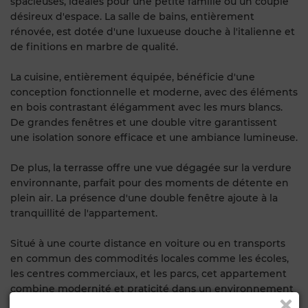
spacieuses, idéales pour une petite famille ou un couple
désireux d'espace. La salle de bains, entièrement
rénovée, est dotée d'une luxueuse douche à l'italienne et
de finitions en marbre de qualité.
La cuisine, entièrement équipée, bénéficie d'une
conception fonctionnelle et moderne, avec des éléments
en bois contrastant élégamment avec les murs blancs.
De grandes fenêtres et une double vitre garantissent
une isolation sonore efficace et une ambiance lumineuse.
De plus, la terrasse offre une vue dégagée sur la verdure
environnante, parfait pour des moments de détente en
plein air. La présence d'une double fenêtre ajoute à la
tranquillité de l'appartement.
Situé à une courte distance en voiture ou en transports
en commun des commodités locales comme les écoles,
les centres commerciaux, et les parcs, cet appartement
combine modernité et praticité dans un environnement
serein.