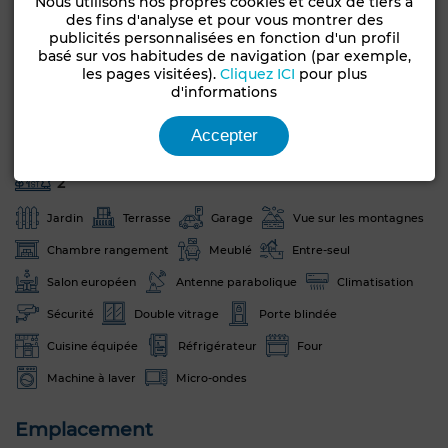
Nous utilisons nos propres cookies et ceux de tiers à
des fins d'analyse et pour vous montrer des
Etat
Années
publicités personnalisées en fonction d'un profil
Jamais habité /
basé sur vos habitudes de navigation (par exemple,
1-5 ans
rénové
les pages visitées).
Cliquez ICI
pour plus
d'informations
Orientation
Type du sol
Ouest
Marbre
Accepter
Nombre d'étages
2
Jardin
Terrasse
Garage
Vue sur les montagnes
Chambre rangement
Meublé
Entre-seul
Salon européen
Antenne parabolique
Climatisation
Sécurité
Double vitrage
Porte blindée
Cuisine équipée
Réfrigérateur
Four
Machine à laver
Micro-ondes
Emplacement