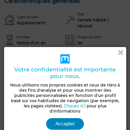
Caractéristiques générales
Etat
Type de bien
Jamais habité /
Appartement
rénové
Années
Étage du bien
Moins d'un an
1er
Orientation
Type du sol
Est
Carrelage
Votre confidentialité est importante
Jardin
Terrasse
Garage
Ascenseur
pour nous.
Piscine
Concierge
Façade extérieure
Nous utilisons nos propres cookies et ceux de tiers à
Salon européen
Antenne parabolique
Climatisation
des fins d'analyse et pour vous montrer des
publicités personnalisées en fonction d'un profil
Chauffage central
Sécurité
Double vitrage
basé sur vos habitudes de navigation (par exemple,
les pages visitées).
Cliquez ICI
pour plus
Porte blindée
Cuisine équipée
Réfrigérateur
d'informations
Four
Machine à laver
Micro-ondes
Accepter