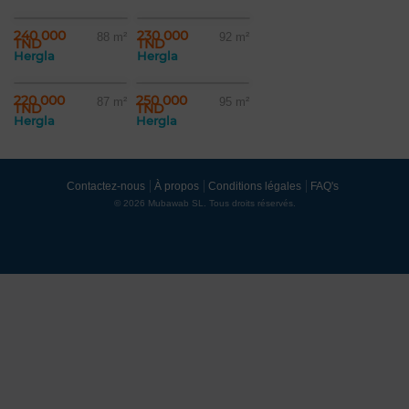
240 000
230 000
88 m²
92 m²
TND
TND
Hergla
Hergla
220 000
250 000
87 m²
95 m²
TND
TND
Hergla
Hergla
Contactez-nous
À propos
Conditions légales
FAQ's
© 2026 Mubawab SL. Tous droits réservés.