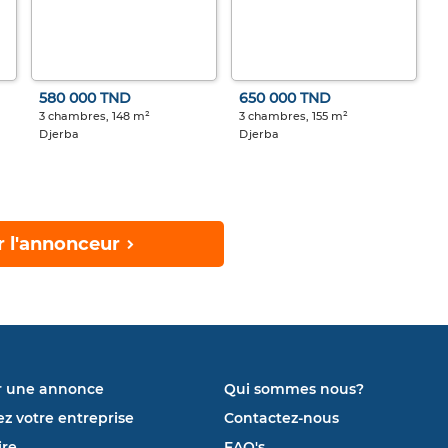
580 000 TND
650 000 TND
3 chambres, 148 m²
3 chambres, 155 m²
Djerba
Djerba
r l'annonceur
r une annonce
Qui sommes nous?
ez votre entreprise
Contactez-nous
re
FAQ's