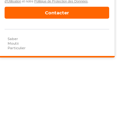
d’Utilisation
et notre
Politique de Protection des Données
.
Contacter
Saber
Moutii
Particulier