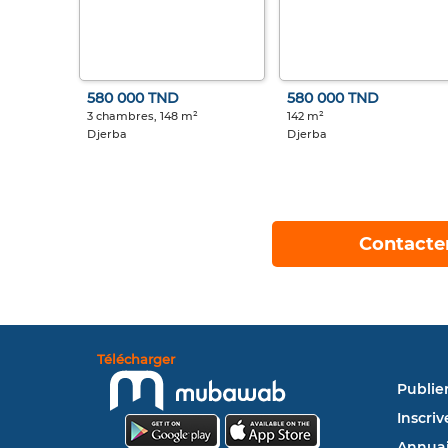
580 000 TND
580 000 TND
3 chambres, 148 m²
142 m²
Djerba
Djerba
Contacte
Télécharger
Publie
Inscriv
Annuai