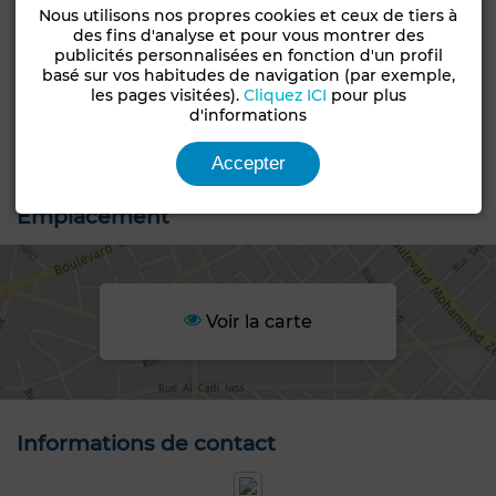
Nous utilisons nos propres cookies et ceux de tiers à
Caractéristiques générales
des fins d'analyse et pour vous montrer des
publicités personnalisées en fonction d'un profil
basé sur vos habitudes de navigation (par exemple,
Type de terrain
les pages visitées).
Cliquez ICI
pour plus
Groupement
Type de bien
d'informations
Terrain
d'habitation, Lots de
villa
Accepter
Emplacement
Voir la carte
Informations de contact