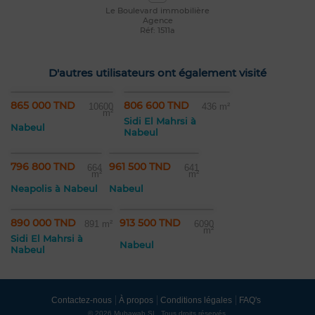
Le Boulevard immobilière
Agence
Réf: 1511a
D'autres utilisateurs ont également visité
865 000 TND
806 600 TND
10600
436 m²
m²
Sidi El Mahrsi à
Nabeul
Nabeul
796 800 TND
961 500 TND
664
641
m²
m²
Neapolis à Nabeul
Nabeul
890 000 TND
913 500 TND
891 m²
6090
m²
Sidi El Mahrsi à
Nabeul
Nabeul
Contactez-nous
À propos
Conditions légales
FAQ's
© 2026 Mubawab SL. Tous droits réservés.