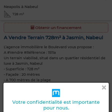
Neapolis à Nabeul
728 m²
Obtenir un financement
A Vendre Terrain 728m² à Jasmin, Nabeul
L’agence immobilière le Boulevard vous propose :
A #Vendre #Référence : 1511a
Un terrain viabilisé, situé dans un quartier résidentiel de
luxe à Jasmin, Nabeul
• Superficie : 728 m²
• Façade : 20 mètres
• A 700 mètres de la plage
• Proche de toutes les commodités (Restaurant, salon de
thé, banque, transport, plage…)
• Titre foncier
Votre confidentialité est importante
pour nous.
• Prix : 983.000 TND