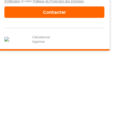
d’Utilisation
et notre
Politique de Protection des Données
.
Contacter
Clésidence
Agence