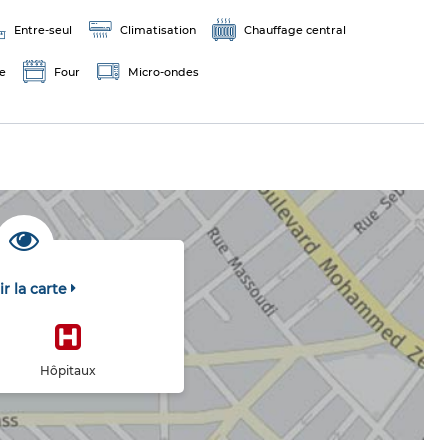
Entre-seul
Climatisation
Chauffage central
e
Four
Micro-ondes
ir la carte
Hôpitaux