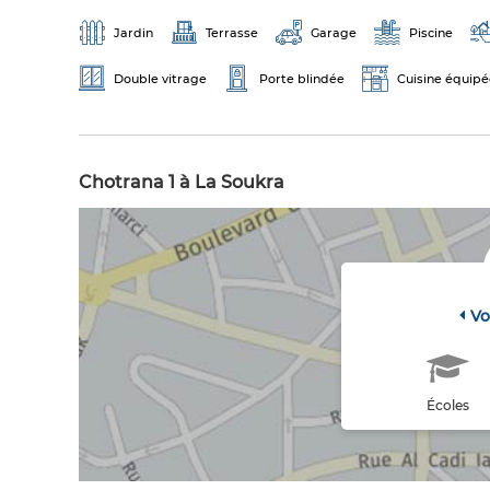
Jardin
Terrasse
Garage
Piscine
Double vitrage
Porte blindée
Cuisine équipé
Chotrana 1 à La Soukra
Vo
Écoles