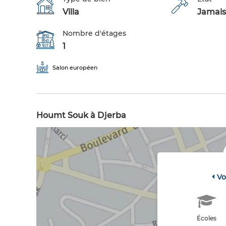
Villa
Jamais
Nombre d'étages
1
Salon européen
Houmt Souk à Djerba
Vo
Écoles