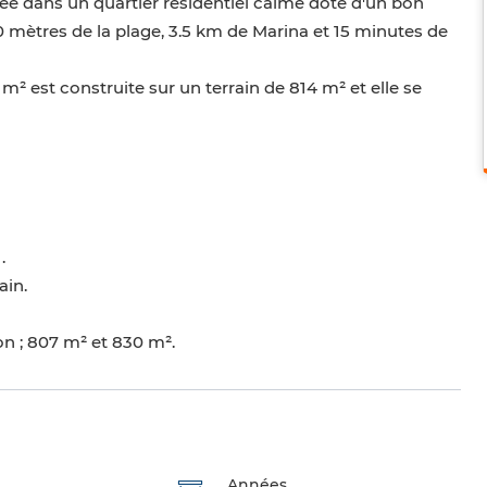
uée dans un quartier résidentiel calme doté d'un bon
mètres de la plage, 3.5 km de Marina et 15 minutes de
m² est construite sur un terrain de 814 m² et elle se
.
ain.
on ; 807 m² et 830 m².
Années