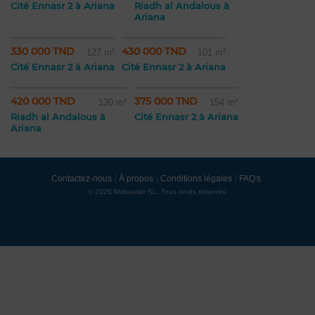
Cité Ennasr 2 à Ariana
Riadh al Andalous à
Ariana
330 000 TND
430 000 TND
127 m²
101 m²
Cité Ennasr 2 à Ariana
Cité Ennasr 2 à Ariana
420 000 TND
375 000 TND
130 m²
154 m²
Riadh al Andalous à
Cité Ennasr 2 à Ariana
Ariana
Contactez-nous
À propos
Conditions légales
FAQ's
© 2026 Mubawab SL. Tous droits réservés.