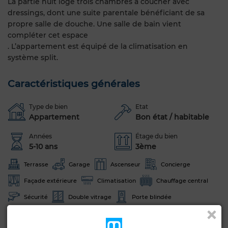
La partie nuit loge trois chambres à coucher avec
dressings, dont une suite parentale bénéficiant de sa
propre salle de douche. Une salle de bain vient
compléter cet espace
. L’appartement est équipé de la climatisation en
système split.
Caractéristiques générales
Type de bien
Etat
Appartement
Bon état / habitable
Années
Étage du bien
5-10 ans
3ème
Terrasse
Garage
Ascenseur
Concierge
Façade extérieure
Climatisation
Chauffage central
Sécurité
Double vitrage
Porte blindée
Cuisine équipée
Four