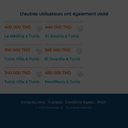
D'autres utilisateurs ont également visité
400 000 TND
440 000 TND
110
175
m²
m²
La Médina à Tunis
El Aouina à Tunis
350 000 TND
385 000 TND
200
270
m²
m²
Tunis Ville à Tunis
El Ouardia à Tunis
340 000 TND
450 000 TND
125
125
m²
m²
Tunis Ville à Tunis
Montfleury à Tunis
Contactez-nous
À propos
Conditions légales
FAQ's
© 2026 Mubawab SL. Tous droits réservés.