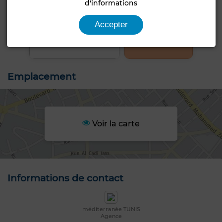
d'informations
+2 PHOTOS
Accepter
Emplacement
Voir la carte
Informations de contact
méditerranée TUNIS
Agence