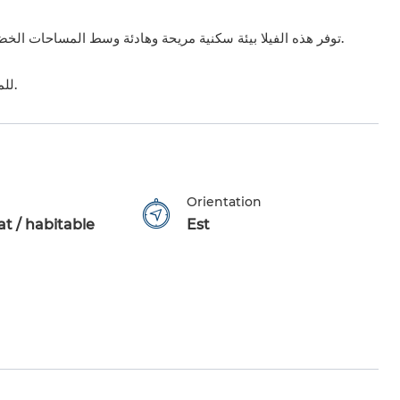
توفر هذه الفيلا بيئة سكنية مريحة وهادئة وسط المساحات الخضراء، مع سهولة الوصول إلى وسائل النقل والخدمات المختلفة.
للمزيد من المعلومات أو لحجز موعد للزيارة، يرجى التواصل معنا.
Orientation
t / habitable
Est