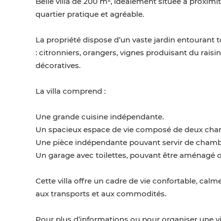
Belle villa de 200 m², idéalement située à proxi
quartier pratique et agréable.
La propriété dispose d’un vaste jardin entourant 
: citronniers, orangers, vignes produisant du raisin
décoratives.
La villa comprend :
Une grande cuisine indépendante.
Un spacieux espace de vie composé de deux cham
Une pièce indépendante pouvant servir de chambr
Un garage avec toilettes, pouvant être aménagé o
Cette villa offre un cadre de vie confortable, calm
aux transports et aux commodités.
Pour plus d’informations ou pour organiser une vis