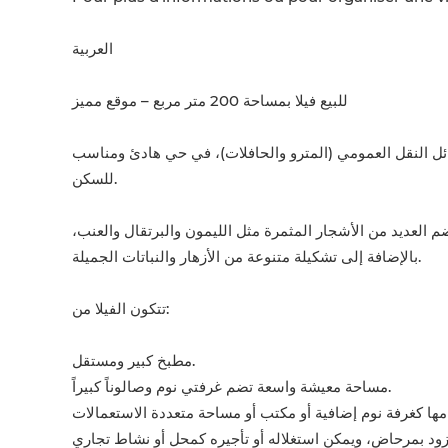
العربية
للبيع فيلا بمساحة 200 متر مربع – موقع مميز
 قريب من وسائل النقل العمومي (المترو والحافلات)، في حي هادئ ومناسب
للسكن.
ضم العديد من الأشجار المثمرة مثل الليمون والبرتقال والعنب
بالإضافة إلى تشكيلة متنوعة من الأزهار والنباتات الجميلة.
تتكون الفيلا من:
مطبخ كبير ومستقل.
مساحة معيشة واسعة تضم غرفتي نوم وصالوناً كبيراً.