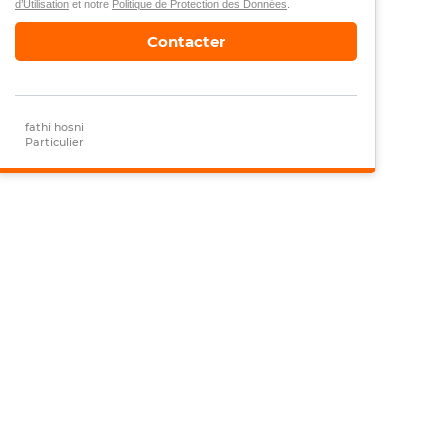
d’Utilisation
et notre
Politique de Protection des Données
.
Contacter
fathi hosni
Particulier