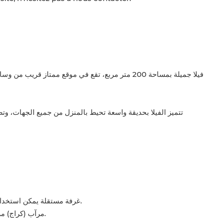
فيلا جميلة بمساحة 200 متر مربع، تقع في موقع ممتاز
تتميز الفيلا بحديقة واسعة تحيط بالمنزل من جميع الجهات، وت،
غرفة مستقلة يمكن استخدامها كغرفة نوم إضافية أو مكتب أو مساحة متعددة الاستعمالات.
مرآب (كراج) مزود بمرحاض، ويمكن استغلاله أو تأجيره كمحل أو نشاط تجاري.