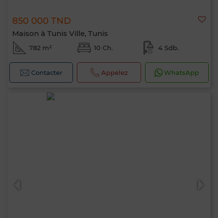
850 000 TND
Maison à Tunis Ville, Tunis
782 m²
10 Ch.
4 Sdb.
Contacter
Appelez
WhatsApp
Bonjour, je suis MIA. Quel critère souhaitez-
vous appliquer maintenant ?