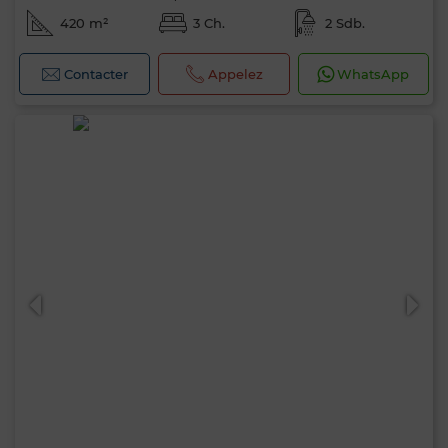
420 m²
3 Ch.
2 Sdb.
Contacter
Appelez
WhatsApp