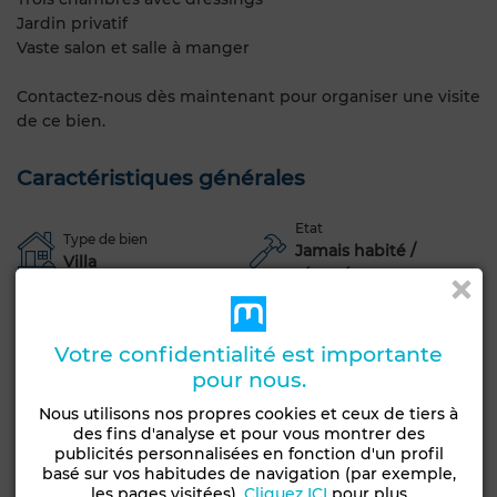
Jardin privatif
Vaste salon et salle à manger
Contactez-nous dès maintenant pour organiser une visite
de ce bien.
Caractéristiques générales
Etat
Type de bien
Jamais habité /
Villa
rénové
Jardin
Terrasse
Votre confidentialité est importante
Voir plus de photos
pour nous.
Nous utilisons nos propres cookies et ceux de tiers à
des fins d'analyse et pour vous montrer des
publicités personnalisées en fonction d'un profil
basé sur vos habitudes de navigation (par exemple,
les pages visitées).
Cliquez ICI
pour plus