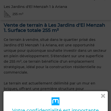
Les Jardins d'El Menzah 1 à Ariana
255 m²
Vente de terrain à Les Jardins d'El Menzah
1. Surface totale 255 m²
Ce terrain à vendre, situé dans le quartier prisé des
Jardins d'El Menzah 1 à Ariana, est une opportunité
unique pour quiconque souhaite investir dans un secteur
en plein développement. S'étendant sur une superficie
de 255 m², ce terrain bénéficie d'un emplacement
stratégique, idéal pour la construction résidentielle ou
commerciale.
Le terrain est actuellement délimité par un mur en
briques, offrant une première structure pour
l'aménagement futur. Sa localisation est un atout majeur,
à proximité de nombreuses commodités et
infrastructures. Les environs incluent des espaces verts
Votre confidentialité est importante
et offrent un cadre de vie agréable, tandis que la ville