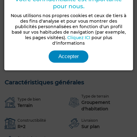
pour nous.
d'Ariana est accessible en quelques minutes en voiture,
facilitant ainsi les déplacements pour le travail ou les
Nous utilisons nos propres cookies et ceux de tiers à
loisirs.
des fins d'analyse et pour vous montrer des
publicités personnalisées en fonction d'un profil
basé sur vos habitudes de navigation (par exemple,
La zone est bien connectée, avec des routes et des
les pages visitées).
Cliquez ICI
pour plus
transports publics à proximité, ce qui permet de
d'informations
rejoindre facilement les principaux points d'intérêt de la
région. Cet emplacement promet non seulement une
Accepter
qualité de vie élevée mais également un potentiel
d'investissement rentable pour les années à venir.
Caractéristiques générales
Type de terrain
Type de bien
Groupement
Terrain
d'habitation
Constructibilité
Livraison
R+2
Sur plan