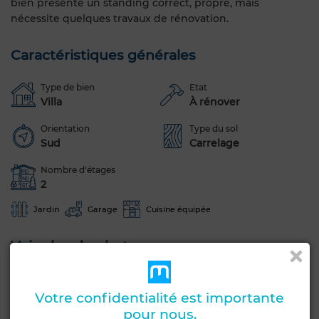
bien présente un standing correct, propre, mais
nécessite quelques travaux de rénovation.
Caractéristiques générales
Type de bien
Etat
Villa
À rénover
Orientation
Type du sol
Sud
Carrelage
Nombre d'étages
2
Jardin
Garage
Cuisine équipée
Voir plus de photos
Votre confidentialité est importante
pour nous.