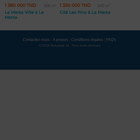
1 380 000 TND
1 350 000 TND
300 m²
440 m²
La Marsa Ville à La
Cité Les Pins à La Marsa
Marsa
Contactez-nous
À propos
Conditions légales
FAQ's
© 2026 Mubawab SL. Tous droits réservés.