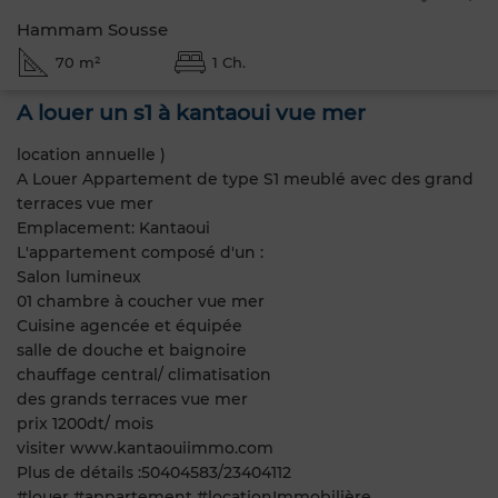
Hammam Sousse
70 m²
1 Ch.
A louer un s1 à kantaoui vue mer
location annuelle )
A Louer Appartement de type S1 meublé avec des grand
terraces vue mer
Emplacement: Kantaoui
L'appartement composé d'un :
Salon lumineux
01 chambre à coucher vue mer
Cuisine agencée et équipée
salle de douche et baignoire
chauffage central/ climatisation
des grands terraces vue mer
prix 1200dt/ mois
visiter www.kantaouiimmo.com
Plus de détails :50404583/23404112
#louer #appartement #locationImmobilière