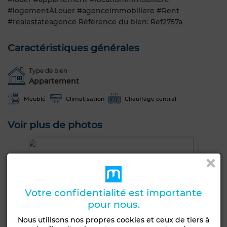
#logementÀLouer #agenceimmobiliere #Rent
#realestateagence Référence du bien: Ref2757a
Caractéristiques générales
Type de bien
Appartement
Meublé
Climatisation
Chauffage central
Voir plus de photos
Votre confidentialité est importante
pour nous.
Nous utilisons nos propres cookies et ceux de tiers à