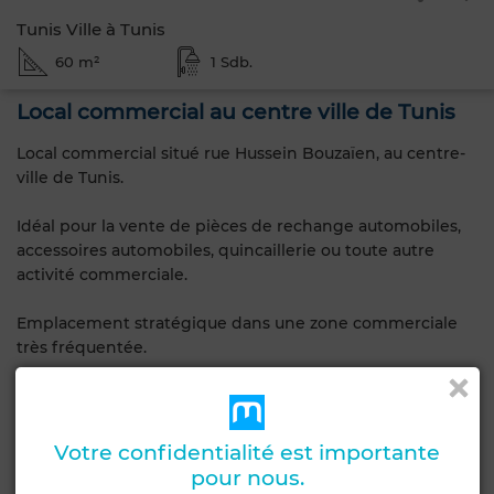
Tunis Ville à Tunis
60 m²
1 Sdb.
Local commercial au centre ville de Tunis
Local commercial situé rue Hussein Bouzaïen, au centre-
ville de Tunis.
Idéal pour la vente de pièces de rechange automobiles,
accessoires automobiles, quincaillerie ou toute autre
activité commerciale.
Emplacement stratégique dans une zone commerciale
très fréquentée.
Pour plus d’informations ou pour une visite, veuillez
contacter
98275481
Votre confidentialité est importante
pour nous.