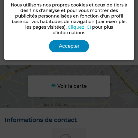
Caractéristiques générales
Nous utilisons nos propres cookies et ceux de tiers à
des fins d'analyse et pour vous montrer des
publicités personnalisées en fonction d'un profil
Type de bien
Etat
basé sur vos habitudes de navigation (par exemple,
Local commercial
Bon état / habitable
les pages visitées).
Cliquez ICI
pour plus
d'informations
Années
Type du sol
10-20 ans
Carrelage
Accepter
Emplacement
Voir la carte
Informations de contact