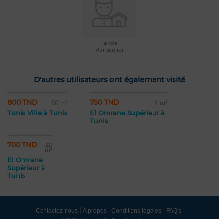
randa
Particulier
D'autres utilisateurs ont également visité
800 TND
750 TND
60 m²
14 m²
Tunis Ville à Tunis
El Omrane Supérieur à
Tunis
700 TND
40
m²
El Omrane
Supérieur à
Tunis
Contactez-nous
À propos
Conditions légales
FAQ's