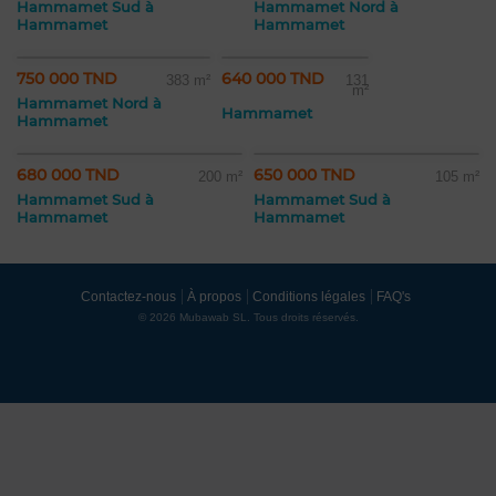
Hammamet Sud à
Hammamet Nord à
Hammamet
Hammamet
750 000 TND
640 000 TND
383 m²
131
m²
Hammamet Nord à
Hammamet
Hammamet
680 000 TND
650 000 TND
200 m²
105 m²
Hammamet Sud à
Hammamet Sud à
Hammamet
Hammamet
Contactez-nous
À propos
Conditions légales
FAQ's
© 2026 Mubawab SL. Tous droits réservés.