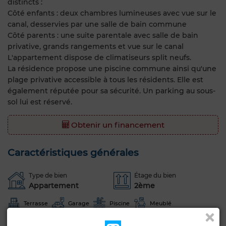
distincts :
Côté enfants : deux chambres lumineuses avec vue sur le
canal, desservies par une salle de bain commune
Côté parents : une suite parentale avec salle de bain
privative, grands rangements et vue sur le canal
L'appartement dispose de climatiseurs split neufs.
La résidence propose une piscine commune ainsi qu'une
plage privative accessible à tous les résidents. Elle est
également réputée pour sa sécurité. Un parking au sous-
sol lui est réservé.
Obtenir un financement
Caractéristiques générales
Type de bien
Étage du bien
Appartement
2ème
Terrasse
Garage
Piscine
Meublé