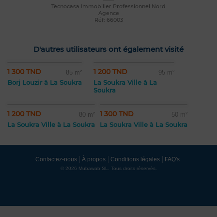
Tecnocasa Immobilier Professionnel Nord
Agence
Réf: 66003
D'autres utilisateurs ont également visité
1 300 TND
1 200 TND
85 m²
95 m²
Borj Louzir à La Soukra
La Soukra Ville à La
Soukra
1 200 TND
1 300 TND
80 m²
50 m²
La Soukra Ville à La Soukra
La Soukra Ville à La Soukra
Contactez-nous
À propos
Conditions légales
FAQ's
© 2026 Mubawab SL. Tous droits réservés.