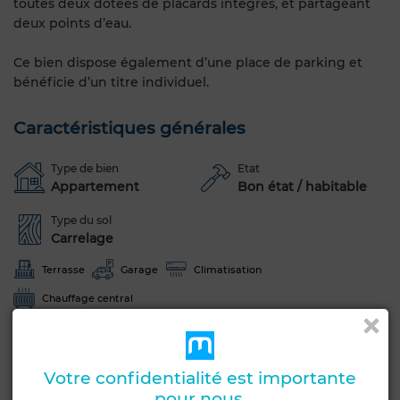
toutes deux dotées de placards intégrés, et partageant
deux points d’eau.
Ce bien dispose également d’une place de parking et
bénéficie d’un titre individuel.
Caractéristiques générales
Type de bien
Etat
Appartement
Bon état / habitable
Type du sol
Carrelage
Terrasse
Garage
Climatisation
Chauffage central
Voir plus de photos
Votre confidentialité est importante
pour nous.