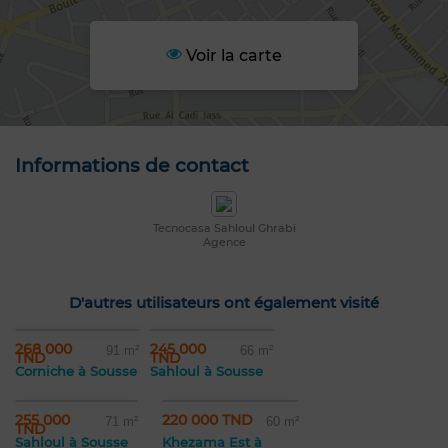
Voir la carte
Informations de contact
Tecnocasa Sahloul Ghrabi
Agence
D'autres utilisateurs ont également visité
268 000
245 000
91 m²
66 m²
TND
TND
Corniche à Sousse
Sahloul à Sousse
255 000
220 000 TND
71 m²
60 m²
TND
Sahloul à Sousse
Khezama Est à