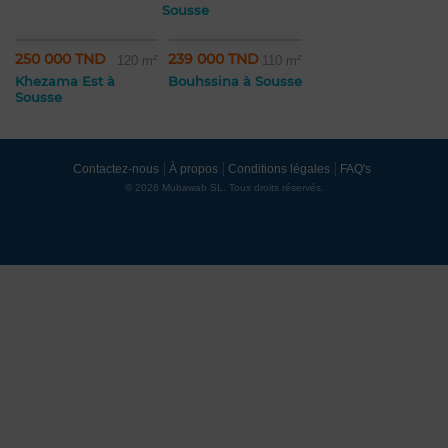
Sousse
250 000 TND
239 000 TND
120 m²
110 m²
Khezama Est à
Bouhssina à Sousse
Sousse
Contactez-nous
À propos
Conditions légales
FAQ's
© 2026 Mubawab SL. Tous droits réservés.