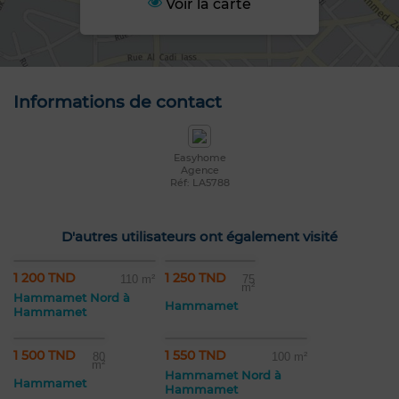
Voir la carte
Informations de contact
Easyhome
Agence
Réf: LA5788
D'autres utilisateurs ont également visité
1 200 TND
1 250 TND
110 m²
75
m²
Hammamet Nord à
Hammamet
Hammamet
1 500 TND
1 550 TND
80
100 m²
m²
Hammamet Nord à
Hammamet
Hammamet