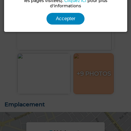
les pages visitées).
Cliquez ICI
pour plus
d'informations
Accepter
+9 PHOTOS
Emplacement