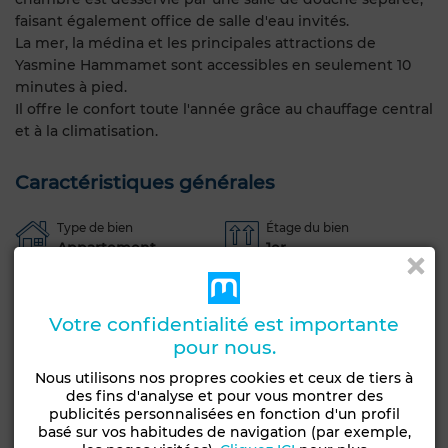
faisant également office de salle d'eau invités.
La mer, la médina et les principales attractions de
Yasmine Hammamet sont accessibles en seulement 10
minutes à pied.
Il offre le confort toute l'année grâce au chauffage central
et à la climatisation.
Caractéristiques générales
Type de bien
Étage du bien
Appartement
1er
Terrasse
Climatisation
Chauffage central
Votre confidentialité est importante
Voir plus de photos
pour nous.
Nous utilisons nos propres cookies et ceux de tiers à
des fins d'analyse et pour vous montrer des
publicités personnalisées en fonction d'un profil
basé sur vos habitudes de navigation (par exemple,