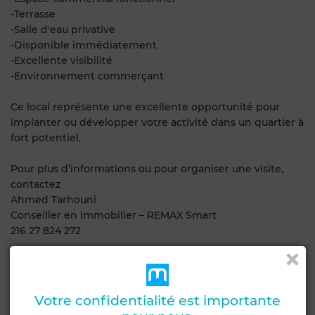
-Terrasse
-Salle d'eau privative
-Disponible immédiatement
-Excellente visibilité
-Environnement commerçant
Ce local représente une excellente opportunité pour
implanter ou développer votre activité dans un quartier à
fort potentiel.
Pour plus d’informations ou pour organiser une visite,
contactez
Ahmed Tarhouni
Conseiller en immobilier – REMAX Smart
216 27 824 272
Caractéristiques générales
Votre confidentialité est importante