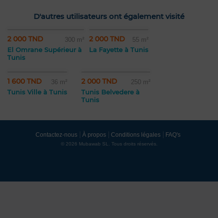
D'autres utilisateurs ont également visité
2 000 TND
2 000 TND
300 m²
55 m²
El Omrane Supérieur à
La Fayette à Tunis
Tunis
1 600 TND
2 000 TND
36 m²
250 m²
Tunis Ville à Tunis
Tunis Belvedere à
Tunis
Contactez-nous
À propos
Conditions légales
FAQ's
© 2026 Mubawab SL. Tous droits réservés.