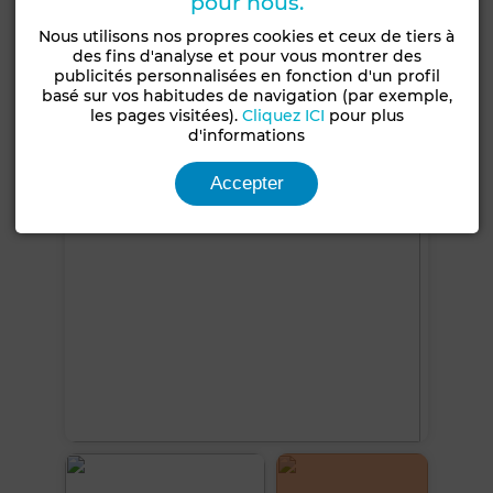
pour nous.
Etat
Type de bien
Nous utilisons nos propres cookies et ceux de tiers à
Jamais habité /
des fins d'analyse et pour vous montrer des
Local commercial
rénové
publicités personnalisées en fonction d'un profil
basé sur vos habitudes de navigation (par exemple,
les pages visitées).
Cliquez ICI
pour plus
Voir plus de photos
d'informations
Accepter