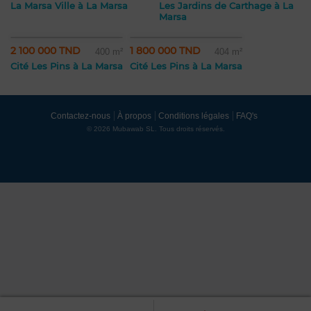
La Marsa Ville à La Marsa
Les Jardins de Carthage à La
Marsa
2 100 000 TND
1 800 000 TND
400 m²
404 m²
Cité Les Pins à La Marsa
Cité Les Pins à La Marsa
Contactez-nous
À propos
Conditions légales
FAQ's
© 2026 Mubawab SL. Tous droits réservés.