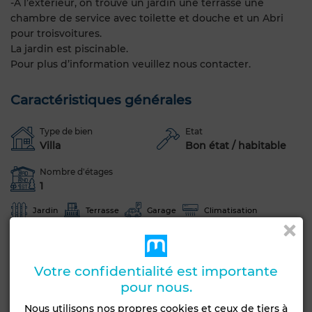
-À l’extérieur, on trouve un jardin une terrasse une
chambre de service avec toilette et douche et un Abri
pour troisvoitures.
La jardin est piscinable.
Pour plus d’information veuillez nous contacter.
Caractéristiques générales
Type de bien
Etat
Villa
Bon état / habitable
Nombre d'étages
1
Jardin
Terrasse
Garage
Climatisation
Chauffage central
Porte blindée
Cuisine équipée
Voir plus de photos
Votre confidentialité est importante
pour nous.
Nous utilisons nos propres cookies et ceux de tiers à