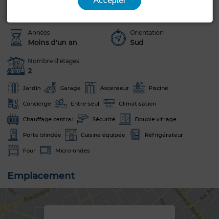
Accepter
Jamais habité /
Maison
rénové
Années
Orientation
Moins d'un an
Sud
Nombre d'étages
2
Jardin
Garage
Ascenseur
Piscine
Concierge
Entre-seul
Climatisation
Chauffage central
Sécurité
Double vitrage
Porte blindée
Cuisine équipée
Réfrigérateur
Four
Micro-ondes
Emplacement