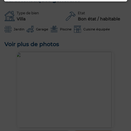
Type de bien
Etat
Villa
Bon état / habitable
Jardin
Garage
Piscine
Cuisine équipée
Voir plus de photos