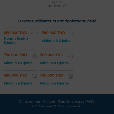
Agence
Réf: mellita7
D'autres utilisateurs ont également visité
650 000 TND
580 000 TND
190 m²
148
m²
Houmt Souk à
Midoun à Djerba
Djerba
750 000 TND
580 000 TND
212
142
m²
m²
Midoun à Djerba
Midoun à Djerba
580 000 TND
730 000 TND
148
212
m²
m²
Midoun à Djerba
Midoun à Djerba
Contactez-nous
À propos
Conditions légales
FAQ's
© 2026 Mubawab SL. Tous droits réservés.