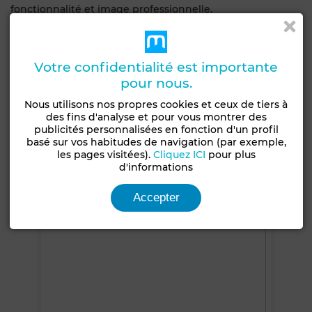
fonctionnalité et image professionnelle.
Caractéristiques générales
Votre confidentialité est importante
Type de bien
pour nous.
Bureau
Nous utilisons nos propres cookies et ceux de tiers à
Terrasse
Ascenseur
Climatisation
des fins d'analyse et pour vous montrer des
publicités personnalisées en fonction d'un profil
Chauffage central
basé sur vos habitudes de navigation (par exemple,
les pages visitées).
Cliquez ICI
pour plus
d'informations
Voir plus de photos
Accepter