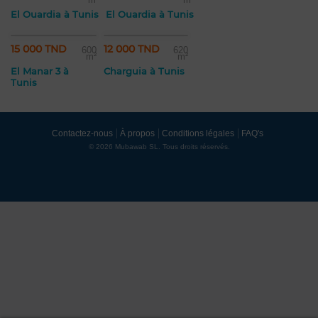
El Ouardia à Tunis
El Ouardia à Tunis
15 000 TND
12 000 TND
600
620
m²
m²
El Manar 3 à
Charguia à Tunis
Tunis
Contactez-nous
À propos
Conditions légales
FAQ's
© 2026 Mubawab SL. Tous droits réservés.