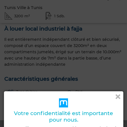
Tunis Ville à Tunis
3200 m²
1 Sdb.
À louer local industriel à fajja
Il est entièrement indépendant clôturé et bien sécurisé,
composé d’un espace couvert de 3200m² en deux
compartiments jumelés, érigé sur un terrain de 10.000m²
avec une hauteur de 7m² dans la partie basse, d’une
administration indépendante
Caractéristiques générales
Type de bien
Etat
Local commercial
Bon état / habitable
Emplacement
Votre confidentialité est importante
pour nous.