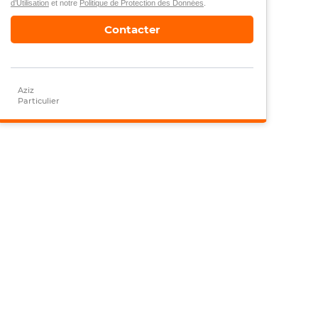
d’Utilisation
et notre
Politique de Protection des Données
.
Contacter
Aziz
Particulier