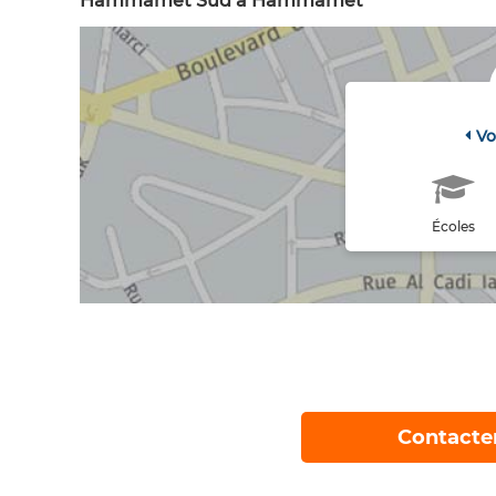
Hammamet Sud à Hammamet
Vo
Écoles
Contacte