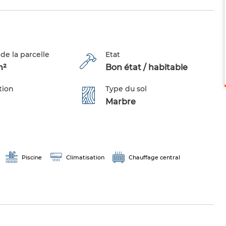
de la parcelle
Etat
m²
Bon état / habitable
tion
Type du sol
Marbre
Piscine
Climatisation
Chauffage central