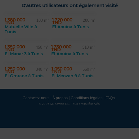
D'autres utilisateurs ont également visité
1 380 000
1 320 000
180 m²
280 m²
TND
TND
Mutuelle Ville à
El Aouina à Tunis
Tunis
1 350 000
1 330 000
450 m²
310 m²
TND
TND
El Manar 3 à Tunis
El Aouina à Tunis
1 250 000
1 050 000
340 m²
550 m²
TND
TND
El Omrane à Tunis
El Menzah 9 à Tunis
Contactez-nous
À propos
Conditions légales
FAQ's
© 2026 Mubawab SL. Tous droits réservés.