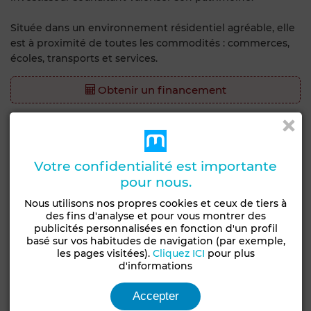
Située dans un environnement résidentiel agréable, elle
est à proximité de toutes les commodités : commerces,
écoles, transports et services.
Obtenir un financement
Caractéristiques générales
Type de bien
Etat
Votre confidentialité est importante
Villa
Bon état / habitable
pour nous.
Années
Type du sol
Nous utilisons nos propres cookies et ceux de tiers à
10-20 ans
Marbre
des fins d'analyse et pour vous montrer des
publicités personnalisées en fonction d'un profil
Nombre d'étages
basé sur vos habitudes de navigation (par exemple,
les pages visitées).
Cliquez ICI
pour plus
1
d'informations
Jardin
Terrasse
Garage
Entre-seul
Accepter
Climatisation
Chauffage central
Cuisine équipée